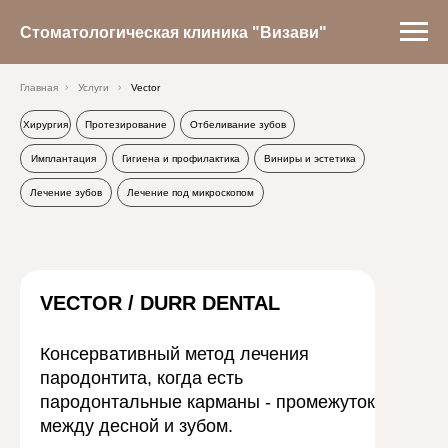
Стоматологическая клиника "Визави"
Главная
Услуги
Vector
Хирургия
Протезирование
Отбеливание зубов
Имплантация
Гигиена и профилактика
Виниры и эстетика
Лечение зубов
Лечение под микроскопом
VECTOR / DURR DENTAL
Консервативный метод лечения
пародонтита, когда есть
пародонтальные карманы - промежуток
между десной и зубом.