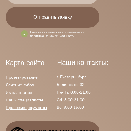
Отправить заявку
Нажимая на кнопку вы соглашаетесь с
политикой конфидециальности.
Наши контакты:
Карта сайта
г. Екатеринбург,
Протезирование
Белинского 32
Лечение зубов
Пн-Пт: 8:00-21:00
Имплантация
Сб: 8:00-21:00
Наши специалисты
Вс: 8:00-15:00
Правовые д
окументы