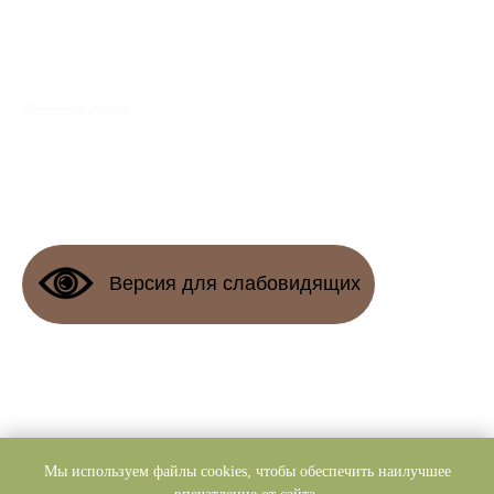
Наши контакты:
Карта сайта
г. Екатеринбург,
Протезирование
Белинского 32
Лечение зубов
Пн-Пт: 8:00-21:00
Имплантация
Сб: 8:00-21:00
Наши специалисты
Вс: 8:00-15:00
Правовые д
окументы
Версия для слабовидящих
© 2023 ВИЗАВИ, все права защищены.
Политика конфидециальности
Мы используем файлы cookies, чтобы обеспечить наилучшее
ЕСТЬ ПРОТИВОПОКАЗАНИЯ,