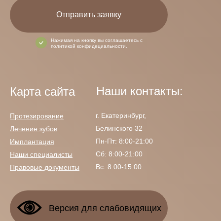
Отправить заявку
Нажимая на кнопку вы соглашаетесь с
политикой конфидециальности.
Наши контакты:
Карта сайта
г. Екатеринбург,
Протезирование
Белинского 32
Лечение зубов
Пн-Пт: 8:00-21:00
Имплантация
Сб: 8:00-21:00
Наши специалисты
Вс: 8:00-15:00
Правовые д
окументы
Версия для слабовидящих